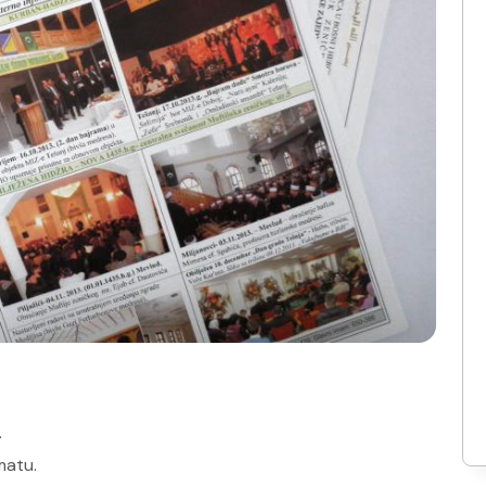
.
matu.