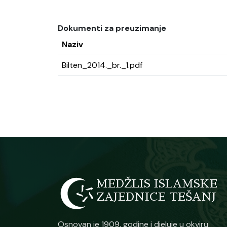
Dokumenti za preuzimanje
Naziv
Bilten_2014._br._1.pdf
MEDŽLIS ISLAMSKE
ZAJEDNICE TEŠANJ
Osnovan je 1909. godine i djeluje u okviru