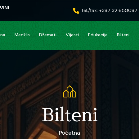
VINI
Tel./fax: +387 32 650087
tna
Medžlis
Džemati
Vijesti
Edukacija
Bilteni
>
Bilteni
Početna