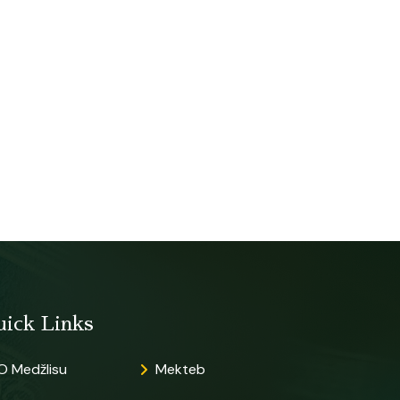
uick Links
O Medžlisu
Mekteb