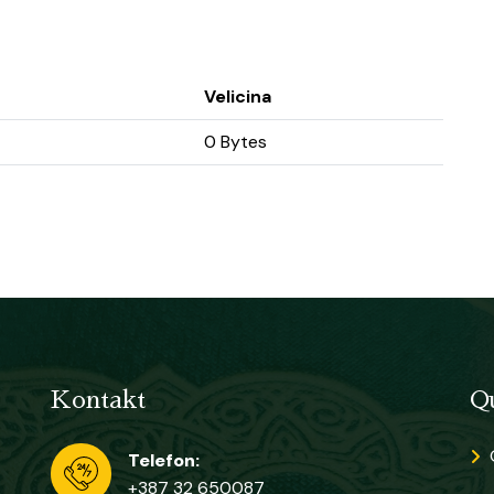
Velicina
0 Bytes
Kontakt
Q
Telefon:
+387 32 650087