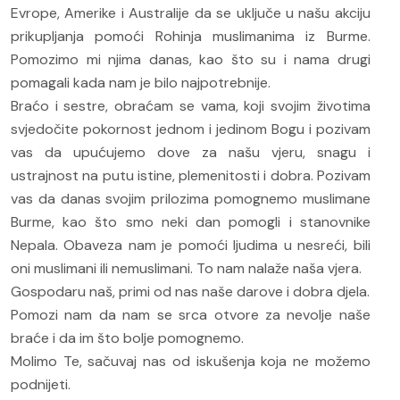
Evrope, Amerike i Australije da se uključe u našu akciju
prikupljanja pomoći Rohinja muslimanima iz Burme.
Pomozimo mi njima danas, kao što su i nama drugi
pomagali kada nam je bilo najpotrebnije.
Braćo i sestre, obraćam se vama, koji svojim životima
svjedočite pokornost jednom i jedinom Bogu i pozivam
vas da upućujemo dove za našu vjeru, snagu i
ustrajnost na putu istine, plemenitosti i dobra. Pozivam
vas da danas svojim prilozima pomognemo muslimane
Burme, kao što smo neki dan pomogli i stanovnike
Nepala. Obaveza nam je pomoći ljudima u nesreći, bili
oni muslimani ili nemuslimani. To nam nalaže naša vjera.
Gospodaru naš, primi od nas naše darove i dobra djela.
Pomozi nam da nam se srca otvore za nevolje naše
braće i da im što bolje pomognemo.
Molimo Te, sačuvaj nas od iskušenja koja ne možemo
podnijeti.