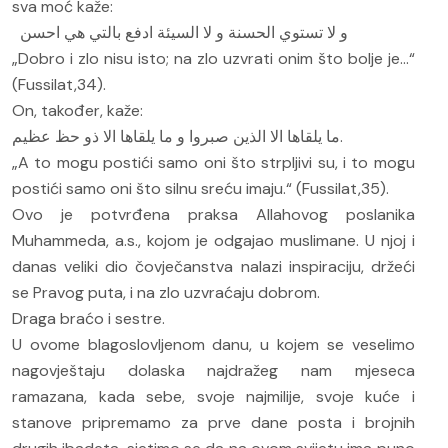
sva moć kaže:
و لا تستوي الحسنة و لا السيئة ادفع بالتي هي احسن
„Dobro i zlo nisu isto; na zlo uzvrati onim što bolje je...“
(Fussilat,34).
On, također, kaže:
ما يلقاها الا الذين صبروا و ما يلقاها الا ذو حظ عظيم.
„A to mogu postići samo oni što strpljivi su, i to mogu
postići samo oni što silnu sreću imaju.“ (Fussilat,35).
Ovo je potvrđena praksa Allahovog poslanika
Muhammeda, a.s., kojom je odgajao muslimane. U njoj i
danas veliki dio čovječanstva nalazi inspiraciju, držeći
se Pravog puta, i na zlo uzvraćaju dobrom.
Draga braćo i sestre.
U ovome blagoslovljenom danu, u kojem se veselimo
nagovještaju dolaska najdražeg nam mjeseca
ramazana, kada sebe, svoje najmilije, svoje kuće i
stanove pripremamo za prve dane posta i brojnih