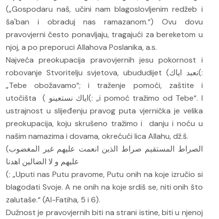
(„Gospodaru naš, učini nam blagoslovljenim redžeb i
ša'ban i obraduj nas ramazanom.“) Ovu dovu
pravovjerni često ponavljaju, tragajući za bereketom u
njoj, a po preporuci Allahova Poslanika, a.s.
Najveća preokupacija pravovjernih jesu pokornost i
robovanje Stvoritelju svjetova, ubududijet (نعبد اياك(:
„Tebe obožavamo“; i traženje pomoći, zaštite i
utočišta ( اياك نستعينو(: „i pomoć tražimo od Tebe“. I
ustrajnost u slijeđenju pravog puta vjernička je velika
preokupacija, koju skrušeno tražimo i danju i noću u
našim namazima i dovama, okrećući lica Allahu, dž.š.
(الصراط المستقيم صراط الذين انعمت عليهم غير المغضوب
عليهم و لا الضالين اهدنا
(: „Uputi nas Putu pravome, Putu onih na koje izručio si
blagodati Svoje. A ne onih na koje srdiš se, niti onih što
zalutaše.“ (Al-Fatiha, 5 i 6).
Dužnost je pravovjernih biti na strani istine, biti u njenoj