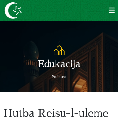
>
Edukacija
Početna
Hutba Reisu-l-uleme