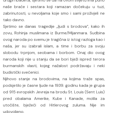
drugih ibadeta, sjetimo se da na ovom svijetu ima puno
naše braće i sestara koji ramazan dočekuju u tuzi,
zabrinutosti, u nevoljama koje smo i sami proživjeli ne
tako davno.
Sjetimo se danas tragedije „ljudi s brodova“, kako ih
zovu, Rohinja muslimana iz Burme/Mijanmara. Sudbina
ovog naroda po svemu je tragična iz istog razloga kao i
naša, jer su izabrali islam, a time i borbu za svoju
slobodu trpnjom, seobama i borbom. Onaj dio ovog
naroda koji nije u stanju da se bori bježi ispred terora
burmanskih vlasti, kojeg nažalost podržavaju i neki
budistički svećenici.
Njihovo stanje na brodovima, na kojima traže spas,
podsjetilo je časne ljude na 1939. godinu kada je grupa
od 915 evropskih Jevreja na brodu St. Louis (Sent Luis)
pred obalama Amerike, Kube i Kanade, molila za
utočište, bježeći od Hitlerovog zuluma. Nije im
udovoljeno.