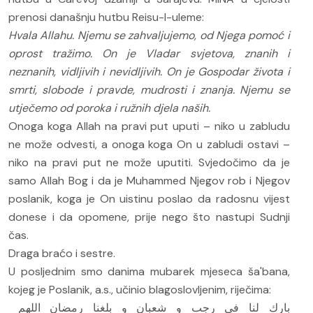
prenosi današnju hutbu Reisu-l-uleme:
Hvala Allahu. Njemu se zahvaljujemo, od Njega pomoć i
oprost tražimo. On je Vladar svjetova, znanih i
neznanih, vidljivih i nevidljivih. On je Gospodar života i
smrti, slobode i pravde, mudrosti i znanja. Njemu se
utječemo od poroka i ružnih djela naših.
Onoga koga Allah na pravi put uputi – niko u zabludu
ne može odvesti, a onoga koga On u zabludi ostavi –
niko na pravi put ne može uputiti. Svjedočimo da je
samo Allah Bog i da je Muhammed Njegov rob i Njegov
poslanik, koga je On uistinu poslao da radosnu vijest
donese i da opomene, prije nego što nastupi Sudnji
čas.
Draga braćo i sestre.
U posljednim smo danima mubarek mjeseca ša'bana,
kojeg je Poslanik, a.s., učinio blagoslovljenim, riječima:
بارك لنا في رجب و شعبان و بلغنا رمضان اللهم