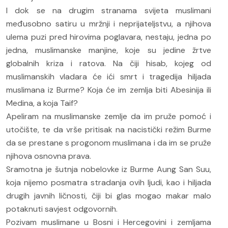
I dok se na drugim stranama svijeta muslimani
međusobno satiru u mržnji i neprijateljstvu, a njihova
ulema puzi pred hirovima poglavara, nestaju, jedna po
jedna, muslimanske manjine, koje su jedine žrtve
globalnih kriza i ratova. Na čiji hisab, kojeg od
muslimanskih vladara će ići smrt i tragedija hiljada
muslimana iz Burme? Koja će im zemlja biti Abesinija ili
Medina, a koja Taif?
Apeliram na muslimanske zemlje da im pruže pomoć i
utočište, te da vrše pritisak na nacistički režim Burme
da se prestane s progonom muslimana i da im se pruže
njihova osnovna prava.
Sramotna je šutnja nobelovke iz Burme Aung San Suu,
koja nijemo posmatra stradanja ovih ljudi, kao i hiljada
drugih javnih ličnosti, čiji bi glas mogao makar malo
potaknuti savjest odgovornih.
Pozivam muslimane u Bosni i Hercegovini i zemljama