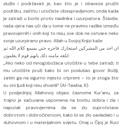
službi i podržavati je, kao što je i obaveza pružiti
podršku, zaštitu i utočiste obespravljenom, onda kada
je zatraži u borbi protiv nasilnika i uzurpatora. Štaviše,
naša vjera nas uči da u tome ne pravimo razlike između
pravovjernih i onih koji to nisu, sve dok ne ostvare neko
svoje uzurpirano pravo. Allah u Svojoj Knjizi kaže:
ان احد من المشركين استجارك فاجره حتي يسمع كلام الله ثم
ابلغه مامنه ذلك بانهم قوم لا يعلمون.
„Ako neko od mnogobožaca utočište u tebe zatraži, ti
mu utočište pruži kako bi on poslušao govor Božiji,
zatim ga na sigurno mjesto otpremi – to je stoga što
su oni ljudi koji nisu shvatili“ (Al-Tawba, 6).
U posljednjoj Allahovoj objavi, časnome Kur'anu, za
trajno je sačuvana uspomena na borbu dobra i zla i
naputak pravovjernima da se zlu suprotstave
dobrotom i dobročinstvom, kako bi se zlo savladalo i u
duhovnom i u materijalnom svijetu. Onaj u Čijoj je Ruci