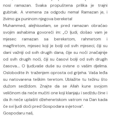
nosi ramazan. Svaka propuštena prilika je trajni
gubitak. A vremena za odgodu nema! Ramazan je, i
živimo ga puninom njegova bereketa!
Muhammed, alejhisselam, se pred ramazan obraćao
svojim ashabima govoreći im: „O ljudi, došao vam je
mjesec ramazan sa bereketom, rahmetom i
magfiretom, mjesec koji je bolji od svih mjeseci, čiji su
dani važniji od svih drugih dana, čije su noći značajnije
od svih drugih noći, čiji su časovi bolji od svih drugih
časova.... O ljudi,vaše duše su ovisne o vašim djelima.
Oslobodite ih traženjem oprosta od grijeha. Vaša leđa
su natovarena teškim teretom. Ublažite tu težinu što
dužom sedždom. Znajte da se Allah kune svojom
veličinom da neće mučiti one koji klanjaju i sedždu čine i
da ih neće uplašiti džehenetskom vatrom na Dan kada
će svi ljudi doći pred Gospodara svjetova“.
Gospodaru naš,