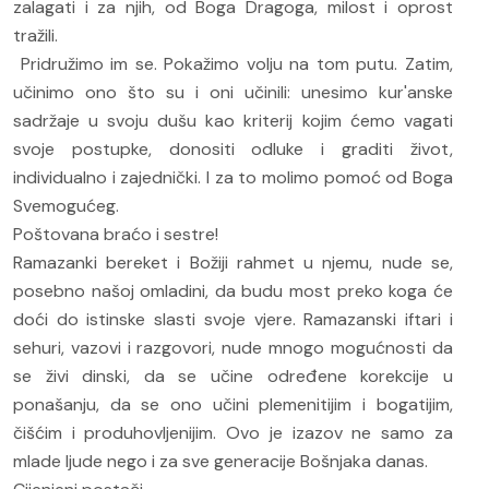
zalagati i za njih, od Boga Dragoga, milost i oprost
tražili.
Pridružimo im se. Pokažimo volju na tom putu. Zatim,
učinimo ono što su i oni učinili: unesimo kur'anske
sadržaje u svoju dušu kao kriterij kojim ćemo vagati
svoje postupke, donositi odluke i graditi život,
individualno i zajednički. I za to molimo pomoć od Boga
Svemogućeg.
Poštovana braćo i sestre!
Ramazanki bereket i Božiji rahmet u njemu, nude se,
posebno našoj omladini, da budu most preko koga će
doći do istinske slasti svoje vjere. Ramazanski iftari i
sehuri, vazovi i razgovori, nude mnogo mogućnosti da
se živi dinski, da se učine određene korekcije u
ponašanju, da se ono učini plemenitijim i bogatijim,
čišćim i produhovljenijim. Ovo je izazov ne samo za
mlade ljude nego i za sve generacije Bošnjaka danas.