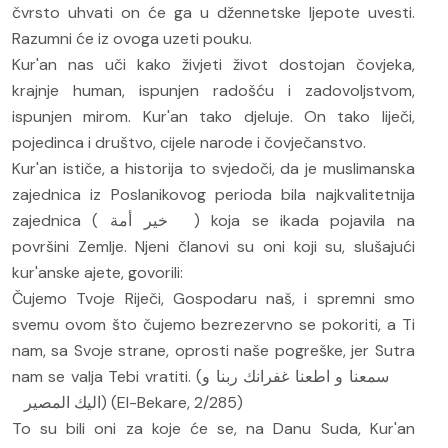
čvrsto uhvati on će ga u džennetske ljepote uvesti.
Razumni će iz ovoga uzeti pouku.
Kur'an nas uči kako živjeti život dostojan čovjeka,
krajnje human, ispunjen radošću i zadovoljstvom,
ispunjen mirom. Kur'an tako djeluje. On tako liječi,
pojedinca i društvo, cijele narode i čovječanstvo.
Kur'an ističe, a historija to svjedoči, da je muslimanska
zajednica iz Poslanikovog perioda bila najkvalitetnija
zajednica (
) koja se ikada pojavila na
خير أمة
površini Zemlje. Njeni članovi su oni koji su, slušajući
kur'anske ajete, govorili:
Čujemo Tvoje Riječi, Gospodaru naš, i spremni smo
svemu ovom što čujemo bezrezervno se pokoriti, a Ti
nam, sa Svoje strane, oprosti naše pogreške, jer Sutra
nam se valja Tebi vratiti. (
سمعنا و اطعنا غفرانك ربنا و
) (El-Bekare, 2/285)
اليك المصير
To su bili oni za koje će se, na Danu Suda, Kur'an