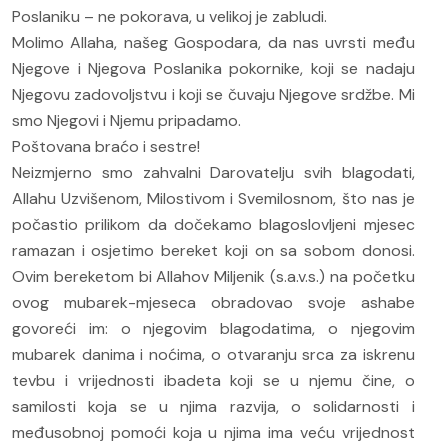
Poslaniku – ne pokorava, u velikoj je zabludi.
Molimo Allaha, našeg Gospodara, da nas uvrsti među
Njegove i Njegova Poslanika pokornike, koji se nadaju
Njegovu zadovoljstvu i koji se čuvaju Njegove srdžbe. Mi
smo Njegovi i Njemu pripadamo.
Poštovana braćo i sestre!
Neizmjerno smo zahvalni Darovatelju svih blagodati,
Allahu Uzvišenom, Milostivom i Svemilosnom, što nas je
počastio prilikom da dočekamo blagoslovljeni mjesec
ramazan i osjetimo bereket koji on sa sobom donosi.
Ovim bereketom bi Allahov Miljenik (s.a.v.s.) na početku
ovog mubarek-mjeseca obradovao svoje ashabe
govoreći im: o njegovim blagodatima, o njegovim
mubarek danima i noćima, o otvaranju srca za iskrenu
tevbu i vrijednosti ibadeta koji se u njemu čine, o
samilosti koja se u njima razvija, o solidarnosti i
međusobnoj pomoći koja u njima ima veću vrijednost