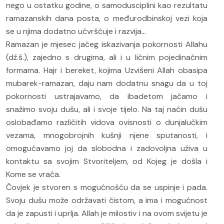
nego u ostatku godine, o samodusciplini kao rezultatu
ramazanskih dana posta, o međurodbinskoj vezi koja
se u njima dodatno učvršćuje i razvija...
Ramazan je mjesec jačeg iskazivanja pokornosti Allahu
(dž.š.), zajedno s drugima, ali i u ličnim pojedinačnim
formama. Hajr i bereket, kojima Uzvišeni Allah obasipa
mubarek-ramazan, daju nam dodatnu snagu da u toj
pokornosti ustrajavamo, da ibadetom jačamo i
snažimo svoju dušu, ali i svoje tijelo. Na taj način dušu
oslobađamo različitih vidova ovisnosti o dunjalučkim
vezama, mnogobrojnih kušnji njene sputanosti, i
omogućavamo joj da slobodna i zadovoljna uživa u
kontaktu sa svojim Stvoriteljem, od Kojeg je došla i
Kome se vraća.
Čovjek je stvoren s mogućnošću da se uspinje i pada.
Svoju dušu može održavati čistom, a ima i mogućnost
da je zapusti i uprlja. Allah je milostiv i na ovom svijetu je