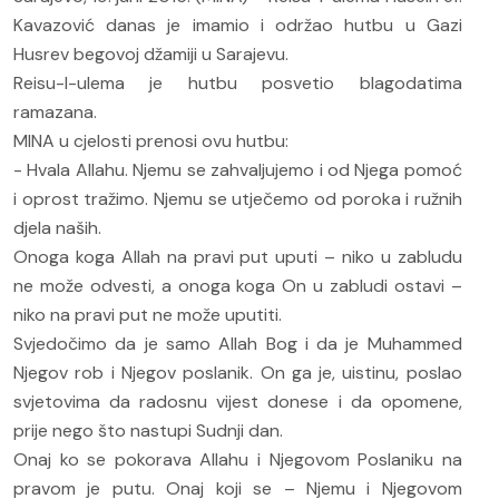
Kavazović danas je imamio i održao hutbu u Gazi
Husrev begovoj džamiji u Sarajevu.
Reisu-l-ulema je hutbu posvetio blagodatima
ramazana.
MINA u cjelosti prenosi ovu hutbu:
- Hvala Allahu. Njemu se zahvaljujemo i od Njega pomoć
i oprost tražimo. Njemu se utječemo od poroka i ružnih
djela naših.
Onoga koga Allah na pravi put uputi – niko u zabludu
ne može odvesti, a onoga koga On u zabludi ostavi –
niko na pravi put ne može uputiti.
Svjedočimo da je samo Allah Bog i da je Muhammed
Njegov rob i Njegov poslanik. On ga je, uistinu, poslao
svjetovima da radosnu vijest donese i da opomene,
prije nego što nastupi Sudnji dan.
Onaj ko se pokorava Allahu i Njegovom Poslaniku na
pravom je putu. Onaj koji se – Njemu i Njegovom