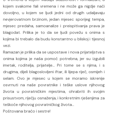
kojem svakome fali vremena i ne može ga nigdje naći
dovoljno, u kojem se ljudi jedni od drugih udaljavaju
nevjerovatnom brzinom, jedan mjesec sporijeg tempa,
mjesec predaha, samoanalize i preispitivanja prava je
blagodat. Prilika je to da se ljudi povežu s onima s
kojima bi trebalo da budu konstantno u bliskoj i tijesnoj
vezi.
Ramazan je prilika da se uspostave i nova prijateljstva s
onima kojima je naša pomoć potrebna, jer su izgubili
imetak, roditelja, prijatelje... Pri tome se s njima, i s
drugima, dijeli blagoslovljeni iftar, ili lijepa riječ, osmijeh i
selam. Ovo je mjesec u kojem se moramo iskrenije
osvrnuti na naše povratnike i teške uslove njihovog
života u povratničkim mjestima, ohrabriti ih svojim
prisustvom, riječju osnaženja, i konkretnim rješenjima za
teškoće njihovog povratničkog života...
Poštovana braćo i sestre!