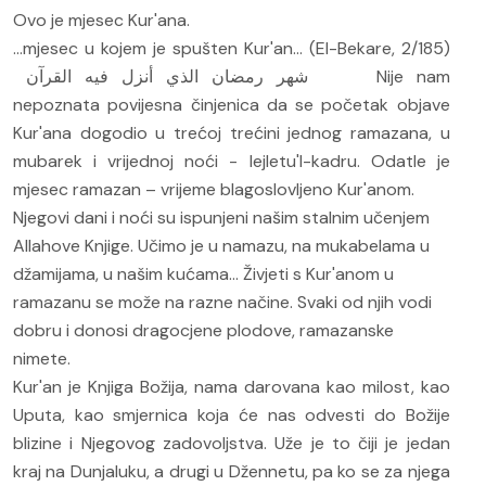
Ovo je mjesec Kur'ana.
...mjesec u kojem je spušten Kur'an... (El-Bekare, 2/185)
Nije nam
شهر رمضان الذي أنزل فيه القرآن
nepoznata povijesna činjenica da se početak objave
Kur'ana dogodio u trećoj trećini jednog ramazana, u
mubarek i vrijednoj noći - lejletu'l-kadru. Odatle je
mjesec ramazan – vrijeme blagoslovljeno Kur'anom.
Njegovi dani i noći su ispunjeni našim stalnim učenjem
Allahove Knjige. Učimo je u namazu, na mukabelama u
džamijama, u našim kućama... Živjeti s Kur'anom u
ramazanu se može na razne načine. Svaki od njih vodi
dobru i donosi dragocjene plodove, ramazanske
nimete.
Kur'an je Knjiga Božija, nama darovana kao milost, kao
Uputa, kao smjernica koja će nas odvesti do Božije
blizine i Njegovog zadovoljstva. Uže je to čiji je jedan
kraj na Dunjaluku, a drugi u Džennetu, pa ko se za njega