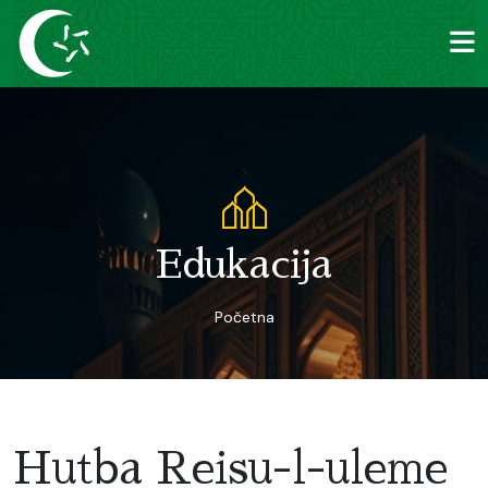
>
Edukacija
Početna
Hutba Reisu-l-uleme