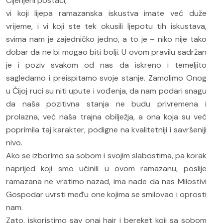
Cijenjeni postači,
vi koji lijepa ramazanska iskustva imate već duže
vrijeme, i vi koji ste tek okusili ljepotu tih iskustava,
svima nam je zajedničko jedno, a to je – niko nije tako
dobar da ne bi mogao biti bolji. U ovom pravilu sadržan
je i poziv svakom od nas da iskreno i temeljito
sagledamo i preispitamo svoje stanje. Zamolimo Onog
u Čijoj ruci su niti upute i vođenja, da nam podari snagu
da naša pozitivna stanja ne budu privremena i
prolazna, već naša trajna obilježja, a ona koja su već
poprimila taj karakter, podigne na kvalitetniji i savršeniji
nivo.
Ako se izborimo sa sobom i svojim slabostima, pa korak
naprijed koji smo učinili u ovom ramazanu, poslije
ramazana ne vratimo nazad, ima nade da nas Milostivi
Gospodar uvrsti među one kojima se smilovao i oprosti
nam.
Zato, iskoristimo sav onaj hajr i bereket koji sa sobom