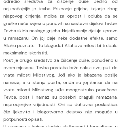
odredio sredstva za čišćenje duše. Jedno od
najznačajnijih je tevba. Priznanje grijeha, kajanje zbog
njegovog činjenja, molba za oprost i odluka da se
greške neće svjesno ponoviti su sastavni dijelovi tevbe.
Tevba skida naslage grijeha. Najefikasnije djeluje upravo
u ramazanu. On joj daje neke dodatne efekte, samo
Allahu poznate. Tu blagodat Allahove milost bi trebalo
maksimalno iskoristiti.
Post je drugo sredstvo za čišćenje duše, ponuđeno u
ovom mjesecu. Tevba postača brže nalazi svoj put do
vrata milosti Milostivog. Još ako je iskazana poslije
namaza, a u stanju posta, onda su joj šanse da na
vrata milosti Milostivog uđe mnogostruko povećane.
Tevba, post i namaz su posebni dragulji ramazana,
neprocjenjive vrijednosti. Oni su duhovna poslastica,
čije ljekovito i blagotvorno dejstvo nije moguće u
potpunosti opisati.
U vremenu u kojem vladaju službenost i formalizam, u