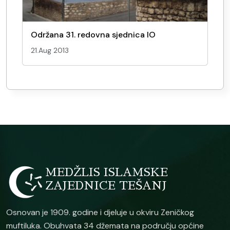
Održana 31. redovna sjednica IO
21.Aug 2013
MEDŽLIS ISLAMSKE
ZAJEDNICE TEŠANJ
Osnovan je 1909. godine i djeluje u okviru Zeničkog
muftiluka. Obuhvata 34 džemata na području općine