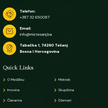
Telefon:
+387 32 650087
Email:
info@miztesanj.ba
Tabačka 1, 74260 Tešanj
Bosna I Hercegovina
Quick Links
O Medžlisu
Mekteb
Imovina
Skupština
Članarina
Džemati