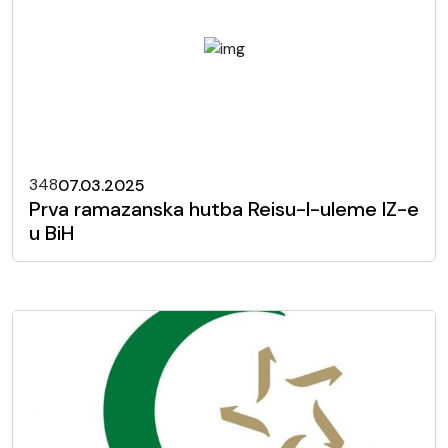
348
07.03.2025
Prva ramazanska hutba Reisu-l-uleme IZ-e
u BiH