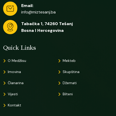
Email:
info@miztesanj.ba
Tabačka 1, 74260 Tešanj
Bosna I Hercegovina
Quick Links
O Medžlisu
Mekteb
Imovina
Skupština
Članarina
Džemati
Vijesti
Bilteni
Kontakt