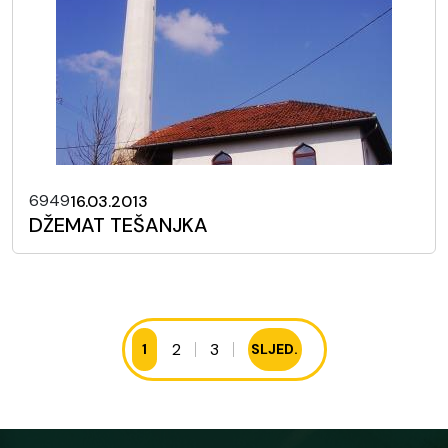
6949
16.03.2013
DŽEMAT TEŠANJKA
2
3
1
SLJED.