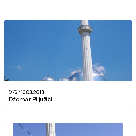
9727
16.03.2013
Džemat Piljužići