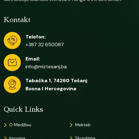
Kontakt
Telefon:
+387 32 650087
Email:
info@miztesanj.ba
Tabačka 1, 74260 Tešanj
Bosna I Hercegovina
Quick Links
O Medžlisu
Mekteb
Imovina
Skupština