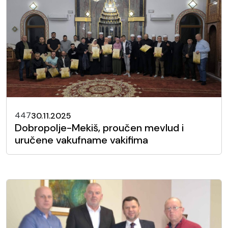
447
30.11.2025
Dobropolje-Mekiš, proučen mevlud i
uručene vakufname vakifima