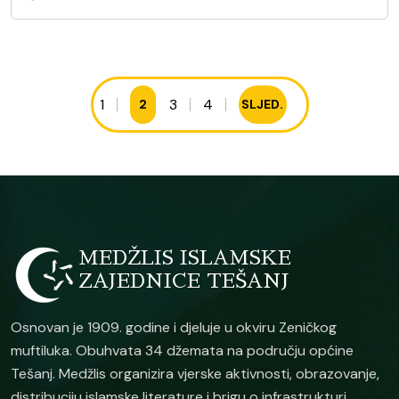
1
3
4
2
SLJED.
MEDŽLIS ISLAMSKE
ZAJEDNICE TEŠANJ
Osnovan je 1909. godine i djeluje u okviru Zeničkog
muftiluka. Obuhvata 34 džemata na području općine
Tešanj. Medžlis organizira vjerske aktivnosti, obrazovanje,
distribuciju islamske literature i brigu o infrastrukturi.