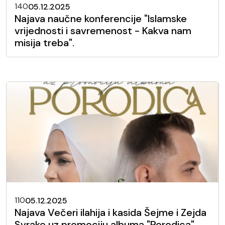
140
05.12.2025
Najava naučne konferencije "Islamske
vrijednosti i savremenost - Kakva nam
misija treba".
110
05.12.2025
Najava Večeri ilahija i kasida Šejme i Zejda
Svrake uz promociju albuma "Porodica"